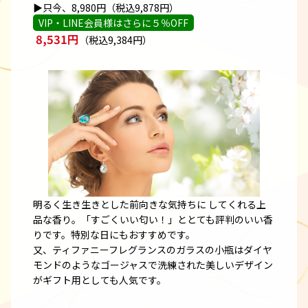
▶只今、8,980円（税込9,878円）
VIP・LINE会員様はさらに５％OFF
8,531円
（税込9,384円）
明るく生き生きとした前向きな気持ちに してくれる上
品な香り。「すごくいい匂い！」ととても評判のいい香
りです。特別な日にもおすすめです。
又、ティファニーフレグランスのガラスの小瓶はダイヤ
モンドのようなゴージャスで洗練された美しいデザイン
がギフト用としても人気です。