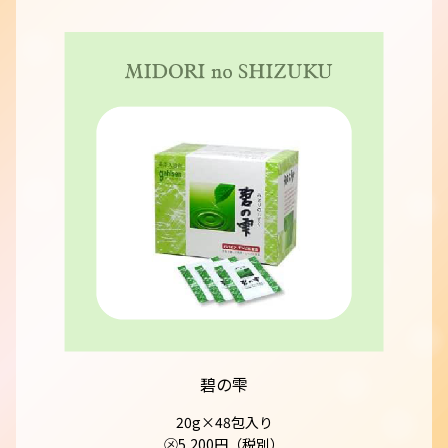
碧の雫
20g×48包入り
㋱5,200円（税別）